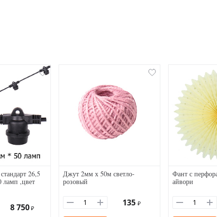
стандарт 26,5
Джут 2мм х 50м светло-
Фант с перфор
0 ламп ,цвет
розовый
айвори
135
₽
8 750
₽