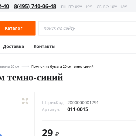
2-40
8(495) 740-06-48
ПН–ПТ: 09⁰⁰ – 19⁰⁰
СБ–ВС: 10⁰⁰ – 18⁰⁰
Каталог
Доставка
Контакты
поны 20 см
Помпон из бумаги 20 см темно-синий
см темно-синий
ШтрихКод:
2000000001791
011-0015
Артикул:
29
₽