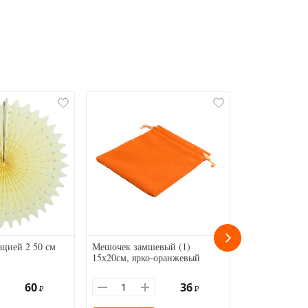
ацией 2 50 см
Мешочек замшевый (1)
Мешочек велю
15х20см, ярко-оранжевый
см, серо-кори
60
36
₽
₽