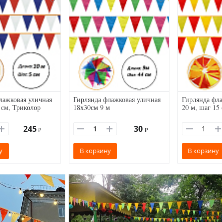
лажковая уличная
Гирлянда флажковая уличная
Гирлянда фла
 см, Триколор
18х30см 9 м
20 м, шаг 15
245
30
₽
₽
у
В корзину
В корзину