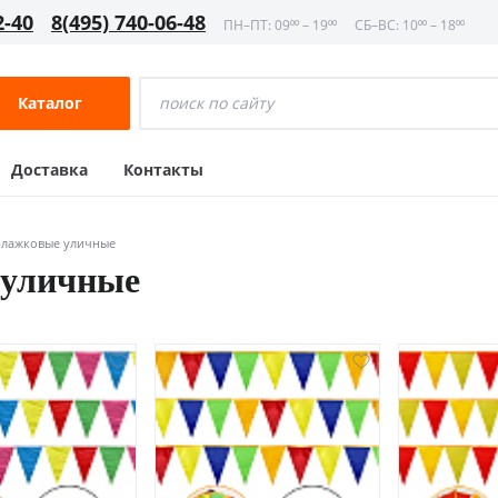
2-40
8(495) 740-06-48
ПН–ПТ: 09⁰⁰ – 19⁰⁰
СБ–ВС: 10⁰⁰ – 18⁰⁰
Каталог
Доставка
Контакты
флажковые уличные
 уличные