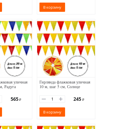
В корзину
жковая уличная
Гирлянда флажковая уличная
м, Радуга
10 м, шаг 5 см, Солнце
565
245
₽
₽
В корзину