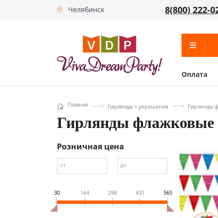
8(800) 222-0
Челябинск
Оплата
Главная
Гирлянды + украшения
Гирлянды 
Гирлянды флажковые
Розничная цена
от
до
30
164
298
431
565