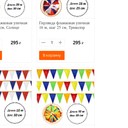
жковая уличная
Гирлянда флажковая уличная
 см, Солнце
16 м, шаг 25 см, Триколор
295
295
₽
₽
В корзину