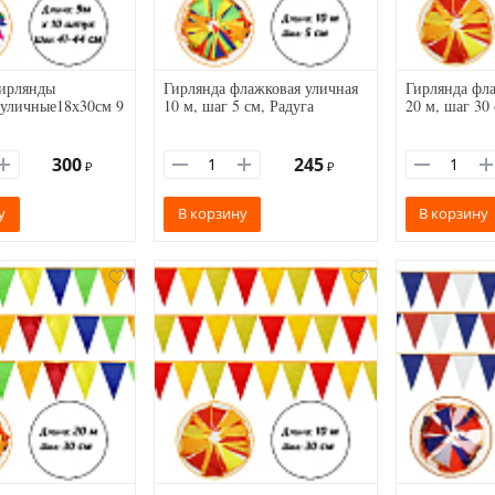
Гирлянды
Гирлянда флажковая уличная
Гирлянда фла
уличные18х30см 9
10 м, шаг 5 см, Радуга
20 м, шаг 30
300
245
₽
₽
у
В корзину
В корзину