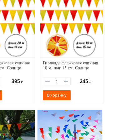
жковая уличная
Гирлянда флажковая уличная
 см, Солнце
10 м, шаг 15 см, Солнце
395
245
₽
₽
В корзину