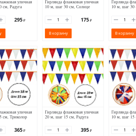
лажковая уличная
Гирлянда флажковая уличная
Гирлянда фла
0 см, Радуга
10 м, шаг 30 см, Солнце
10 м, шаг 30
295
175
₽
₽
у
В корзину
В корзину
лажковая уличная
Гирлянда флажковая уличная
Гирлянда фла
5 см, Триколор
20 м, шаг 15 см, Радуга
10 м, шаг 15
365
395
₽
₽