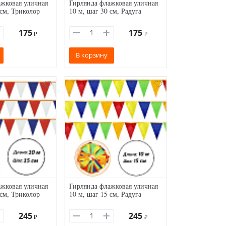
жковая уличная
Гирлянда флажковая уличная
 см, Триколор
10 м, шаг 30 см, Радуга
175
175
₽
₽
В корзину
жковая уличная
Гирлянда флажковая уличная
 см, Триколор
10 м, шаг 15 см, Радуга
245
245
₽
₽