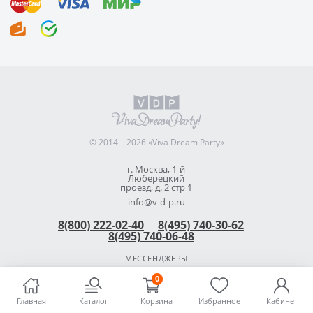
© 2014—2026 «Viva Dream Party»
г. Москва, 1-й
Люберецкий
проезд, д. 2 стр 1
info@v-d-p.ru
8(800) 222-02-40
8(495) 740-30-62
8(495) 740-06-48
МЕССЕНДЖЕРЫ
0
8(925) 740 30 62
Главная
Каталог
Корзина
Избранное
Кабинет