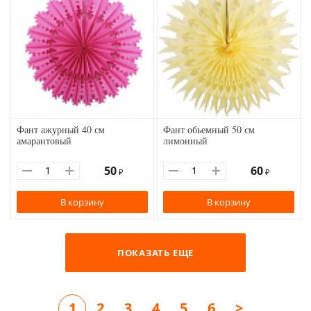
Фант ажурный 40 см
Фант обьемный 50 см
амарантовый
лимонный
50
60
₽
₽
В корзину
В корзину
ПОКАЗАТЬ ЕЩЕ
1
2
3
4
5
6
>