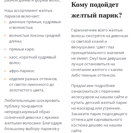
разной длины и формы волос.
Кому подойдет
Наш ассортимент желтых
желтый парик?
париков включает:
длинные прямые, кудрявые
и волнистые;
Гармоничнее всего желтые
волнистые локоны средней
волосы смотрятся на девочках
длины;
со светлой кожей и
веснушками. Цвет глаз
прямые каре;
принципиального значения
хаос, короткий кудрявый
не имеет. Смуглым девушкам
волос;
лучше остановиться на
сочетании желтого с каким-
афро-парики;
либо темным оттенком.
изделия разных оттенков,
от светло-лимонного до
Предлагаем подробнее
золотистого цвета.
ознакомиться с перечнем
аксессуаров на нашем сайте и
Любительницам шокировать
купить детский желтый парик
публику понравится
на маскарад или утренник.
непредсказуемый образ
Закажите парик подходящего
солнечной девочки с яркими
оттенка для карнавального
желтыми волосами. Благодаря
костюма дешево на нашем
большому выбору париков у
сайте.