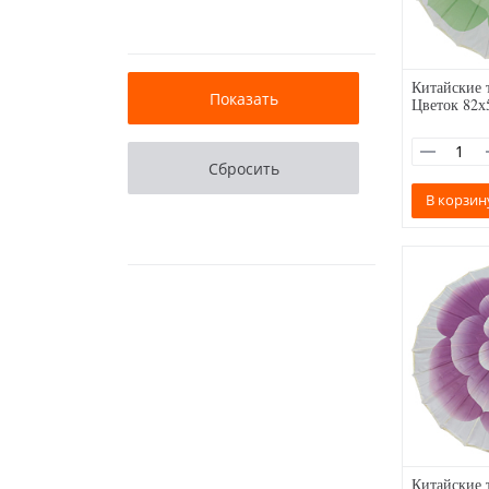
Китайские 
Цветок 82х
В корзин
Китайские 