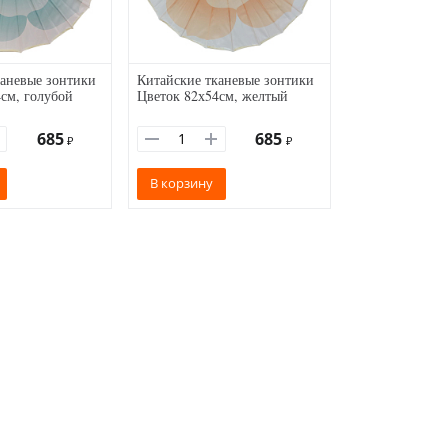
каневые зонтики
Китайские тканевые зонтики
см, голубой
Цветок 82х54см, желтый
685
685
₽
₽
В корзину