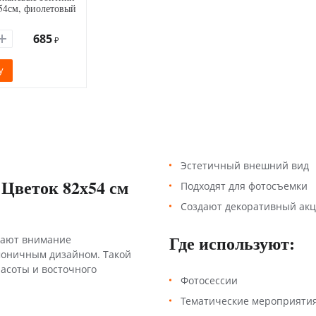
54см, фиолетовый
685
₽
у
Эстетичный внешний вид
Цветок 82х54 см
Подходят для фотосъемки
Создают декоративный акц
Где используют:
кают внимание
моничным дизайном. Такой
расоты и восточного
Фотосессии
Тематические мероприяти