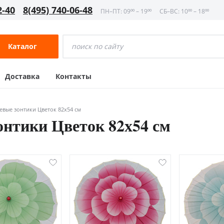
2-40
8(495) 740-06-48
ПН–ПТ: 09⁰⁰ – 19⁰⁰
СБ–ВС: 10⁰⁰ – 18⁰⁰
Каталог
Доставка
Контакты
евые зонтики Цветок 82х54 см
онтики Цветок 82х54 см