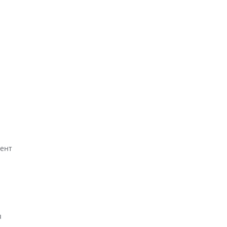
ент
я