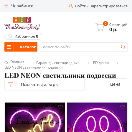
Челябинск
Войти
/
Зарегистрироваться
0
0 позиций
0
р.
0
Избранное
Каталог
Главная
Гирлянды светодиодные
LED декор
LED NEON светильники подвески
LED NEON светильники подвески
Цена
Показать фильтры