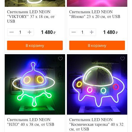
Cветильник LED NEON
Cветильник LED NEON
"VIKTORY" 37 х 18 см, от
"Яблоко" 23 х 20 см, от USB
USB
1 480
1 480
₽
₽
В корзину
В корзину
Cветильник LED NEON
Cветильник LED NEON
"НЛО" 40 х 38 см, от USB
"Космическая тарелка" 40 х 32
см, от USB